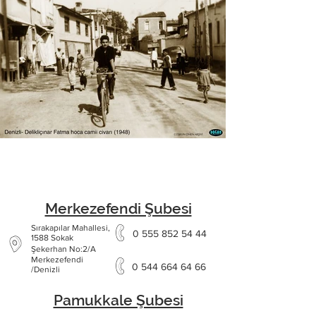
Merkezefendi Şubesi
Sırakapılar Mahallesi,
denizli delikliçınar fatma hoca
0 555 852 54 44
1588 Sokak
Şekerhan No:2/A
camii ci
Merkezefendi
0 544 664 64 66
/Denizli
Pamukkale Şubesi